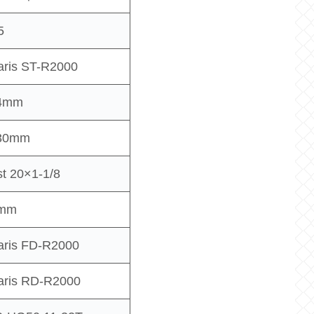
5
aris ST-R2000
74mm
30mm
t 20×1-1/8
0mm
aris FD-R2000
aris RD-R2000