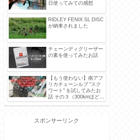
日使ってみての感想
RIDLEY FENIX SL DISC
が納車されました
チェーンディグリーザー
の素を使ってみたお話
【もう使わない】南アフ
リカチェーンルブ “スク
ワート” を試してみたお
話 その３（300kmほど走
行）
スポンサーリンク