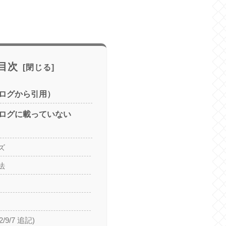
目次
ログから引用）
ログに載っていない
ズ
法
/9/7 追記)