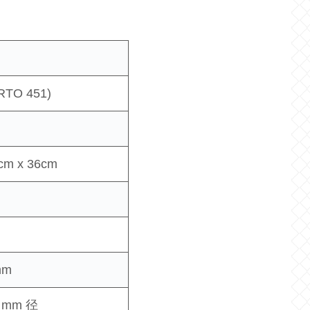
TRTO 451)
 cm x 36cm
mm
 mm 径